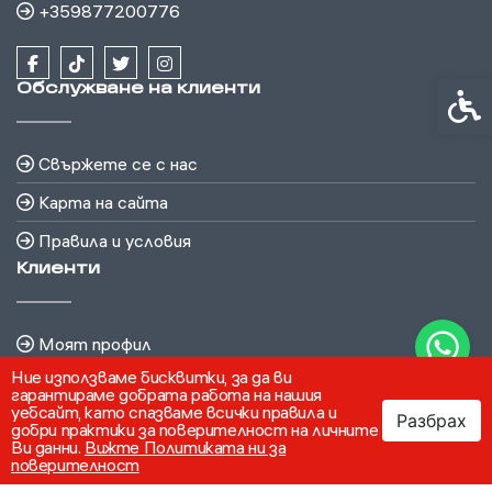
+359877200776
Обслужване на клиенти
Спец
Свържете се с нас
Карта на сайта
Правила и условия
Клиенти
Моят профил
Ние използваме бисквитки, за да ви
История на поръчките
гарантираме добрата работа на нашия
уебсайт, като спазваме всички правила и
Разбрах
Бюлетин
добри практики за поверителност на личните
Ви данни.
Вижте Политиката ни за
поверителност