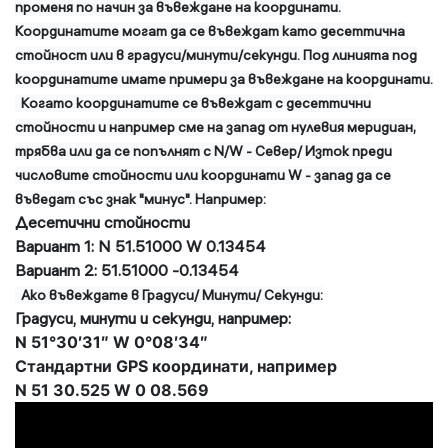
променя по начин за въвеждане на координати.
Координатите могат да се въвеждат като десеттична
стойност или в градуси/минути/секунди. Под линията под
координатите имате примери за въвеждане на координати.
Когато координатите се въвеждат с десеттични
стойности и например сме на запад от нулевия меридиан,
трябва или да се попълнят с N/W - Север/ Изток преди
числовите стойности или координати W - запад да се
въведат със знак "минус". Например:
Десетични стойности
Вариант 1: N 51.51000 W 0.13454
Вариант 2: 51.51000 -0.13454
Ако въвеждате в Градуси/ Минути/ Секунди:
Градуси, минути и секунди, например:
N 51°30′31″ W 0°08′34″
Стандартни GPS координати, например
N 51 30.525 W 0 08.569