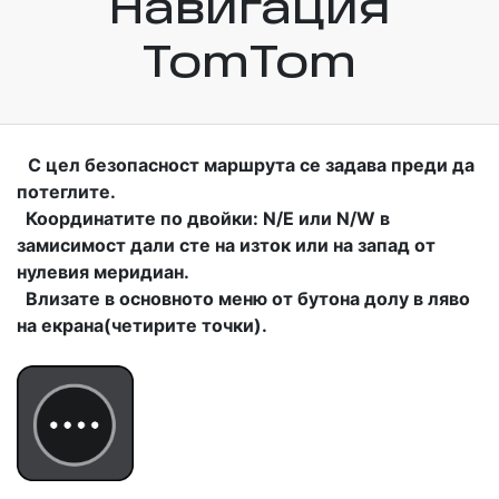
Навигация
TomTom
С цел безопасност маршрута се задава преди да
потеглите.
Координатите по двойки: N/E или N/W в
замисимост дали сте на изток или на запад от
нулевия меридиан.
Влизате в основното меню от бутона долу в ляво
на екрана(четирите точки).