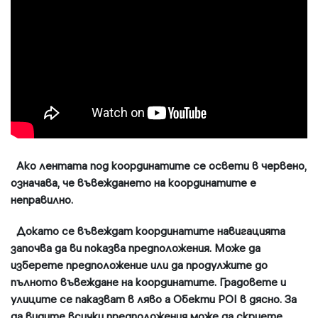
Ако лентата под координатите се освети в червено,
означава, че въвеждането на координатите е
неправилно.
Докато се въвеждат координатите навигацията
започва да ви показва предположения. Може да
изберете предположение или да продулжите до
пълното въвеждане на координатите. Градовете и
улиците се паказват в ляво а Обекти POI в дясно. За
да видите всички предположения може да скриете