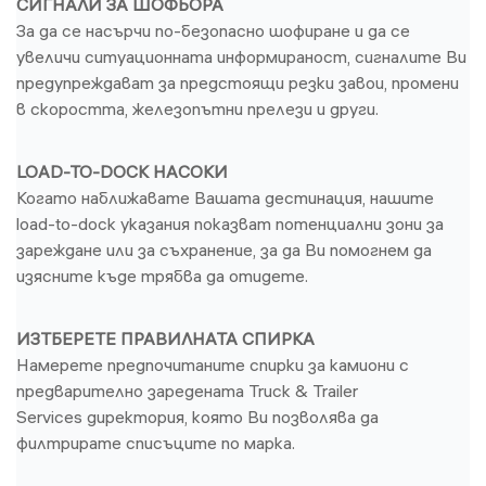
СИГНАЛИ ЗА ШОФЬОРА
За да се насърчи по-безопасно шофиране и да се
увеличи ситуационната информираност, сигналите Ви
предупреждават за предстоящи резки завои, промени
в скоростта, железопътни прелези и други.
LOAD-TO-DOCK НАСОКИ
Когато наближавате Вашата дестинация, нашите
load-to-dock указания показват потенциални зони за
зареждане или за съхранение, за да Ви помогнем да
изясните къде трябва да отидете.
ИЗТБЕРЕТЕ ПРАВИЛНАТА СПИРКА
Намерете предпочитаните спирки за камиони с
предварително заредената Truck & Trailer
Services директория, която Ви позволява да
филтрирате списъците по марка.