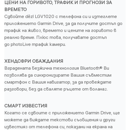
ЦЕНИ НА ГОРИВОТО, ТРАФИК И ПРОГНОЗИ ЗА
ВРЕМЕТО
Сдвойте dēzl LGV1020 с телефона си и изтеглете
приложението Garmin Drive, за да получите достъп до
трафик на живо
, времето и цените на горивото в
3
реално време. Плюс това, получавате достъп
до photoLive трафик камери.
ХЕНДСФРИ ОБАЖДАНИЯ
Вградената безжична технология Bluetooth® Ви
позволява да синхронизирате Вашия съвместим
смартфон с Вашия навигатор, за да провеждате
разговори, без да сваляте ръцете от волана
.
2
СМАРТ ИЗВЕСТИЯ
Когато се сдвоите с приложението Garmin Drive, ще
можете да виждате текстови съобщения и други
известия
от телефона си, показани на екрана на
3