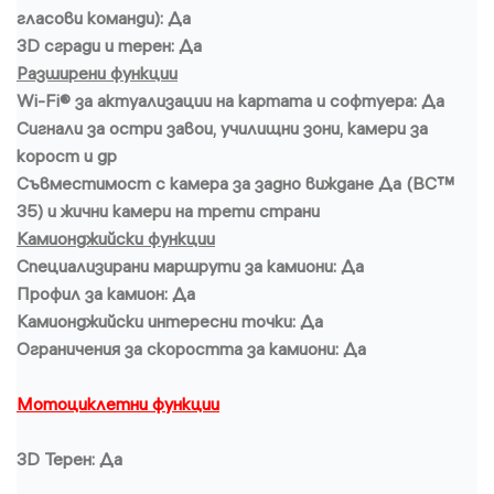
гласови команди): Да
3D сгради и терен: Да
Разширени функции
Wi-Fi® за актуализации на картата и софтуера: Да
Сигнали за остри завои, училищни зони, камери за
корост и др
Съвместимост с камера за задно виждане Да (BC™
35) и жични камери на трети страни
Камионджийски функции
Специализирани маршрути за камиони: Да
Профил за камион: Да
Камионджийски интересни точки: Да
Ограничения за скоростта за камиони: Да
Мотоциклетни функции
3D Терен: Да