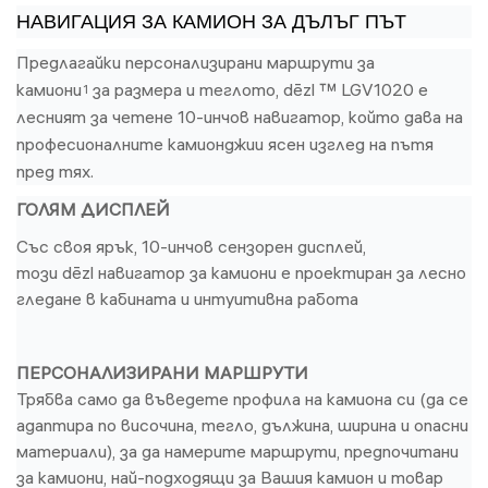
НАВИГАЦИЯ ЗА КАМИОН ЗА ДЪЛЪГ ПЪТ
Предлагайки персонализирани маршрути за
камиони
за размера и теглото, dēzl ™ LGV1020 е
1
лесният за четене 10-инчов навигатор, който дава на
професионалните камионджии ясен изглед на пътя
пред тях.
ГОЛЯМ ДИСПЛЕЙ
Със своя ярък, 10-инчов сензорен дисплей,
този
dēzl
навигатор за камиони е проектиран за лесно
гледане в кабината и интуитивна работа
ПЕРСОНАЛИЗИРАНИ МАРШРУТИ
Трябва само да въведете профила на камиона си (да се
адаптира по височина, тегло, дължина, ширина и опасни
материали), за да намерите маршрути, предпочитани
за камиони, най-подходящи за Вашия камион и товар