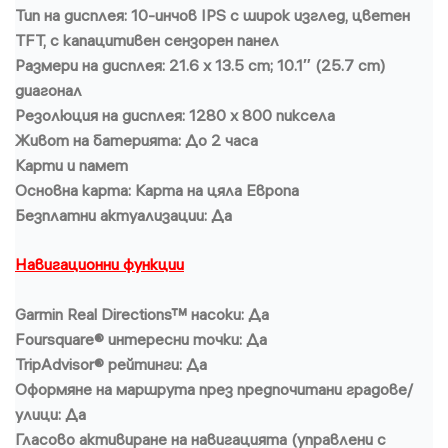
Тип на дисплея: 10-инчов IPS с широк изглед, цветен
TFT, с капацитивен сензорен панел
Размери на дисплея: 21.6 x 13.5 cm; 10.1″ (25.7 cm)
диагонал
Резолюция на дисплея: 1280 x 800 пиксела
Живот на батерията: До 2 часа
Карти и памет
Основна карта: Карта на цяла Европа
Безплатни актуализации: Да
Навигационни функции
Garmin Real Directions™ насоки: Да
Foursquare® интересни точки: Да
TripAdvisor® рейтинги: Да
Оформяне на маршрута през предпочитани градове/
улици: Да
Гласово активиране на навигацията (управлени с