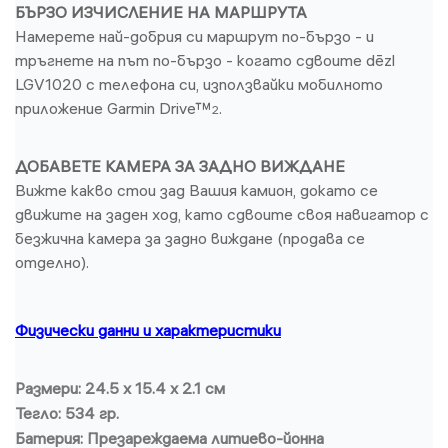
БЪРЗО ИЗЧИСЛЕНИЕ НА МАРШРУТА
Намерете най-добрия си маршрут по-бързо - и
тръгнете на път по-бързо - когато сдвоите dēzl
LGV1020 с телефона си, използвайки мобилното
приложение Garmin Drive™
.
2
ДОБАВЕТЕ КАМЕРА ЗА ЗАДНО ВИЖДАНЕ
Вижте какво стои зад Вашия камион, докато се
движите на заден ход, като сдвоите своя навигатор с
безжична камера за задно виждане (продава се
отделно).
Физически данни и характеристики
Размери: 24.5 x 15.4 x 2.1 см
Тегло: 534 гр.
Батерия: Презареждаема литиево-йонна