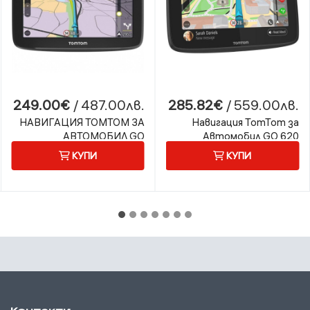
249.00€
/ 487.00лв.
285.82€
/ 559.00лв.
НАВИГАЦИЯ TOMTOM ЗА
Навигация TomTom за
АВТОМОБИЛ GO
Автомобил GO 620
ADVANCED 6
WORLD
КУПИ
КУПИ