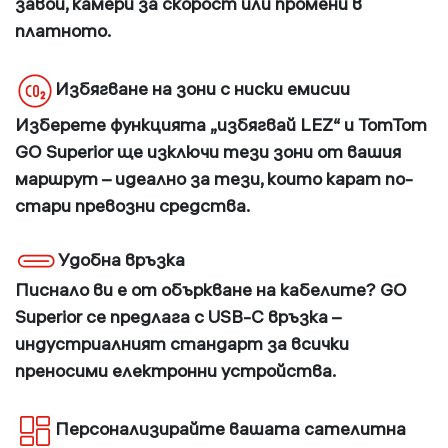
завои, камери за скорост или промени в
платното.
Избягване на зони с ниски емисии
Изберете функцията „избягвай LEZ“ и TomTom
GO Superior ще изключи тези зони от вашия
маршрут – идеално за тези, които карат по-
стари превозни средства.
Удобна връзка
Писнало ви е от объркване на кабелите? GO
Superior се предлага с USB-C връзка –
индустриалният стандарт за всички
преносими електронни устройства.
Персонализирайте вашата сателитна