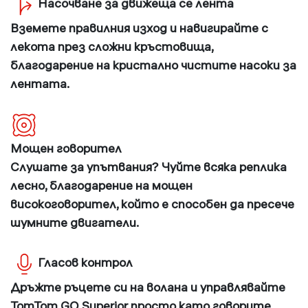
Насочване за движеща се лента
Вземете правилния изход и навигирайте с
лекота през сложни кръстовища,
благодарение на кристално чистите насоки за
лентата.
Мощен говорител
Слушате за упътвания? Чуйте всяка реплика
лесно, благодарение на мощен
високоговорител, който е способен да пресече
шумните двигатели.
Гласов контрол
Дръжте ръцете си на волана и управлявайте
TomTom GO Superior просто като говорите.