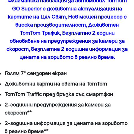
Флагманска навигация за автомобил TomTom
GO Superior с доживотна актуализация на
картите на Цял Свят, Нов мощен процесор с
висока производителност, Доживотен
TomTom Трафик, Безплатно 2 години
обновяване на предупреждения за камери за
скорост, безплатна 2 годишна информация за
цената на горивото в реално време.
Голям 7" сензорен екран
Доживотни карти на света на TomTom
TomTom Traffic през връзка със смартфон
2-годишни предупреждения за камери за
скорост**
2-годишна информация за цената на горивото
в реално време**