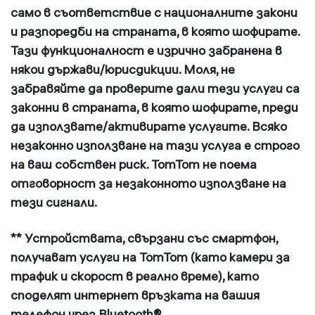
само в съответствие с националните закони
и разпоредби на страната, в която шофирате.
Тази функционалност е изрично забранена в
някои държави/юрисдикции. Моля, не
забравяйте да проверите дали тези услуги са
законни в страната, в която шофирате, преди
да използвате/активирате услугите. Всяко
незаконно използване на тази услуга е строго
на ваш собствен риск. TomTom не поема
отговорност за незаконното използване на
тези сигнали.
** Устройствата, свързани със смартфон,
получават услуги на TomTom (като камери за
трафик и скорост в реално време), като
споделят интернет връзката на вашия
телефон чрез Bluetooth®.