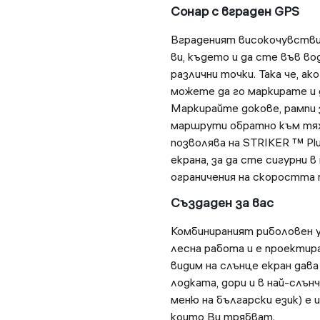
Сонар с вграден GPS
Вграденият високочувстви
ви, където и да сте във во
различни точки. Така че, а
можете да го маркирате и 
Маркирайте докове, рампи 
маршрути обратно към тях
позволява на STRIKER ™ Pl
екрана, за да сте сигурни в
ограничения на скоростта п
Създаден за вас
Комбинираният риболовен у
лесна работа и е проектира
видим на слънце екран дава
лодката, дори и в най-слъ
меню на български език) е
които Ви трябват.