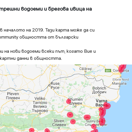
трешни водоеми и брегова ивица на
 началото на 2019. Тази карта може да си
ommunity общността от български
и на нови водоеми всеки път, когато Вие и
картни данни в общността.