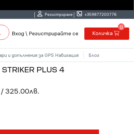
Регистриране
+359877200776
0
Количка
Вход \ Регистрирайте се
ри и допълнения за GPS Навигация
Блог
STRIKER PLUS 4
/ 325.00лв.
€