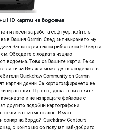
ни HD карти на водоема
атен и лесен за работа софтуер, който е
във Вашия Garmin. След активирането му
здава Ваши персонални риболовни HD карти
 см. Обходете с лодката изцяло
от водоема. Това са Вашите карти. Те са
е си ги за Вас или може да ги споделяте в
ебители Quickdraw Community on Garmin
ят картни данни. За картографирането не
лизиран опит. Просто, докато си ловите
 изчаквате и не изпращате файлове с
ват другите подобни картографски
се появяват моментално. Имате
н сонар на борда? Quickdraw Contours
онар, с който ще се получат най-добрите