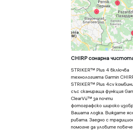
CHIRP сонарна чистот
STRIKER™ Plus 4 включва
технологията Garmin CHIRP
STRIKER™ Plus 4cv комбини
със сканираща функция Gar
ClearVü™ за почти
фотографско широко изобра
Вашата лодка. Виждате яс
рибата. Заедно с традицио
помогне да уловите повече 