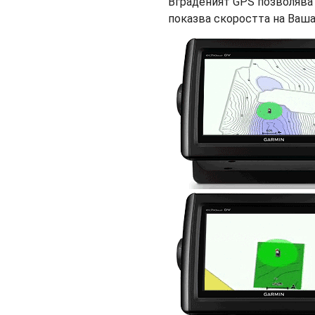
Вграденият GPS позволява 
показва скоростта на Ваша