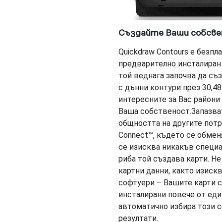
Създайте Ваши собсве
Quickdraw Contours е безпл
предварително инсталиран 
той веднага започва да съ
с дънни контури през 30,48
интересните за Вас райони 
Ваша собственост.Запазват
общността на другите потр
Connect™, където се обмен
се изисква никакъв специа
риба той създава карти. Не
картни данни, както изиск
софтуери – Вашите карти 
инсталирани повече от еди
автоматично избира този с
резултати.