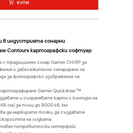
КУПИ
щи в индустрията сонарни
aw Contours картографски софтуер
 с традиционен сонар Garmin CHIRP за
жения и забележително сепариране на
онда за фотографско изображение на
картографиране Garmin Quickdraw ™
ъздавате и съхранявате карти с контури на
.48 см) за площ до 8000 кв. км
ва да маркирате точки, да създавате
 скоростта на лодката
уитивен потребителски интерфейс