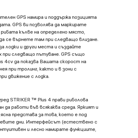
телен GPS намира и поддържа позицията
дата. GPS ви позволява да маркирате
ко рибата кълве на определено място,
да се върнете там при следващо влизане.
за лодки и други места и създайте
 при следващо пътуване. GPS също
us 4cv да показва Вашата скорост на
 нея при тролинг, както и в зони с
ри движение с лодка.
ред STRIKER ™ Plus 4 прави риболова
н да работи във всякаква среда. Яркият и
 ясна представа за това, което е под
нчевите дни. Интерфейсът (естествено с
 интуитивен и лесно намирате функциите,