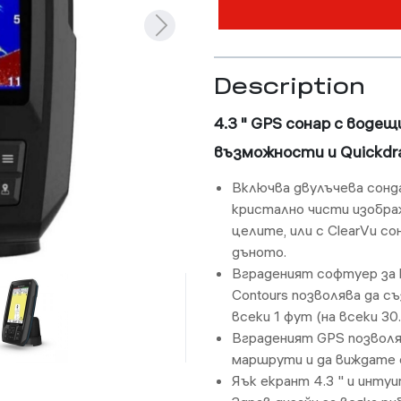
Description
4.3 " GPS сонар с воде
възможности и Quickdr
Включва двулъчева сонда
кристално чисти изобра
целите, или с ClearVu с
дъното.
Вграденият софтуер за 
Contours позволява да с
всеки 1 фут (на всеки 30
Вграденият GPS позволя
маршрути и да виждате
Яък екрант 4.3 " и инт