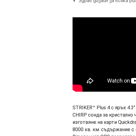
Здрав дизайн за всяка р
STRIKER™ Plus 4 с ярък 4.3
CHIRP сондa за кристално 
изготвяне на карти Quickdr
8000 кв. км. съдържание с 