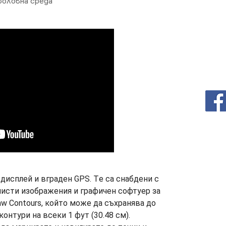
иболовна среда
" дисплей и вграден GPS. Тe са снабдени с
чисти изображения и графичен софтуер за
aw Contours, който може да съхранява до
контури на всеки 1 фут (30.48 см).