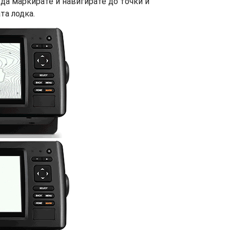
да маркирате и навигирате до точки и
та лодка.