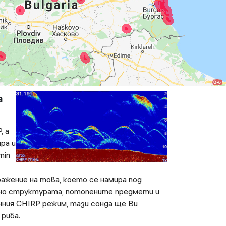
а
, а
ра и
min
жение на това, което се намира под
но структурата, потопените предмети и
нния CHIRP режим, тази сонда ще Ви
риба.