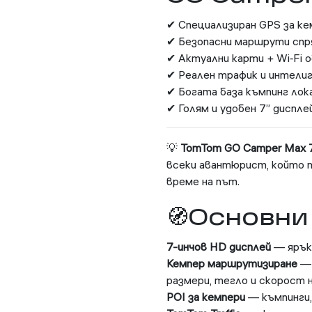
✔ Специализиран GPS за ке
✔ Безопасни маршрути спр
✔ Актуални карти + Wi‑Fi 
✔ Реален трафик и интели
✔ Богата база къмпинг лока
✔ Голям и удобен 7” диспле
💡
TomTom GO Camper Max 7 
всеки авантюрист, който 
време на път.
🧭Основни
7-инчов HD дисплей
— ярък,
Кемпер маршрутизиране
— 
размери, тегло и скорост 
POI за кемпери
— къмпинги, 