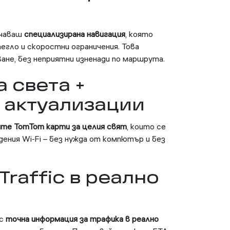
учаваш
специализирана навигация
, която
егло и скоростни ограничения. Това
ане, без неприятни изненади по маршрута.
а света +
 актуализации
ите TomTom карти за целия свят
, които се
дения Wi‑Fi – без нужда от компютър и без
Traffic в реално
 с
точна информация за трафика в реално