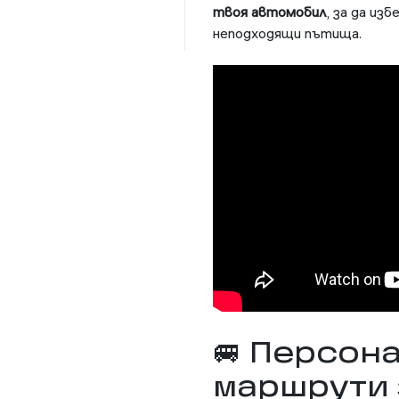
твоя автомобил
, за да из
неподходящи пътища.
🚐 Персон
маршрути 