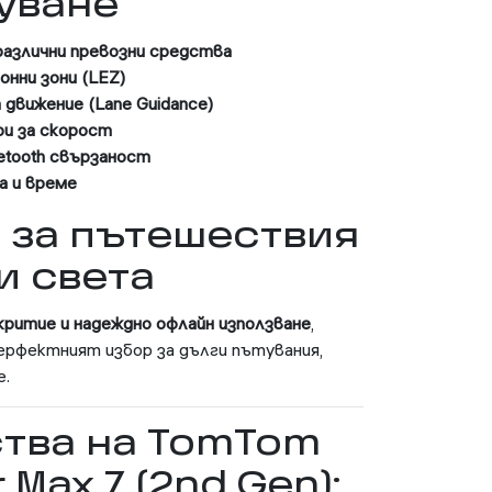
уване
 различни превозни средства
онни зони (LEZ)
движение (Lane Guidance)
ри за скорост
uetooth свързаност
а и време
н за пътешествия
и света
ритие и надеждно офлайн използване
,
ерфектният избор за дълги пътувания,
е.
тва на TomTom
Max 7 (2nd Gen):