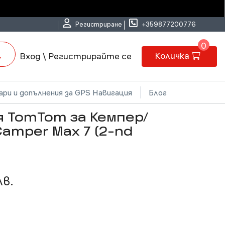
Регистриране
+359877200776
0
Количка
Вход \ Регистрирайте се
ри и допълнения за GPS Навигация
Блог
я TomTom за Кемпер/
amper Max 7 (2-nd
лв.