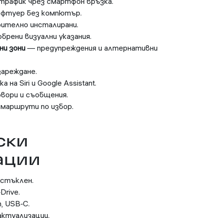
трафик чрез смартфон връзка.
офтуер без компютър.
ително инсталирани.
брени визуални указания.
ни зони
— предупреждения и алтернативни
ареждане.
на Siri и Google Assistant.
вори и съобщения.
маршрути по избор.
ски
ации
 стъклен.
Drive.
h, USB‑C.
актуализации.