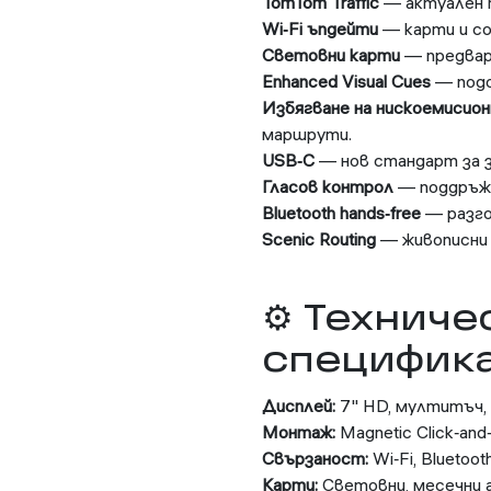
TomTom Traffic
— актуален 
Wi‑Fi ъпдейти
— карти и с
Световни карти
— предвар
Enhanced Visual Cues
— подо
Избягване на нискоемисион
маршрути.
USB‑C
— нов стандарт за з
Гласов контрол
— поддръжка 
Bluetooth hands‑free
— разго
Scenic Routing
— живописни 
⚙️ Техниче
специфик
Дисплей:
7" HD, мултитъч,
Монтаж:
Magnetic Click‑and‑
Свързаност:
Wi‑Fi, Bluetoot
Карти:
Световни, месечни 