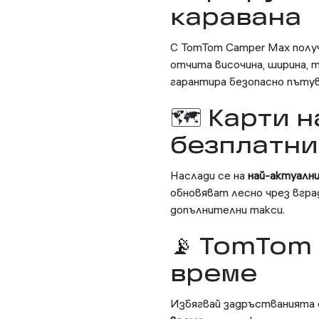
каравана
С TomTom Camper Max пол
отчита височина, ширина, т
гарантира безопасно пътув
🗺 Карти н
безплатни
Наслади се на
най-актуалн
обновяват лесно чрез вгра
допълнителни такси.
📡 TomTom 
време
Избягвай задръстванията