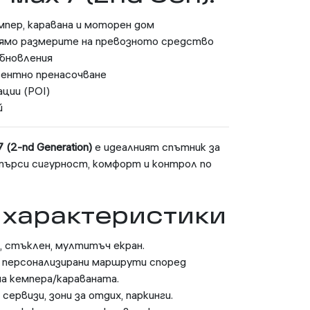
мпер, каравана и моторен дом
ямо размерите на превозното средство
обновления
гентно пренасочване
ции (POI)
й
(2-nd Generation)
е идеалният спътник за
търси сигурност, комфорт и контрол по
 характеристики
 стъклен, мултитъч екран.
персонализирани маршрути според
на кемпера/караваната.
сервизи, зони за отдих, паркинги.