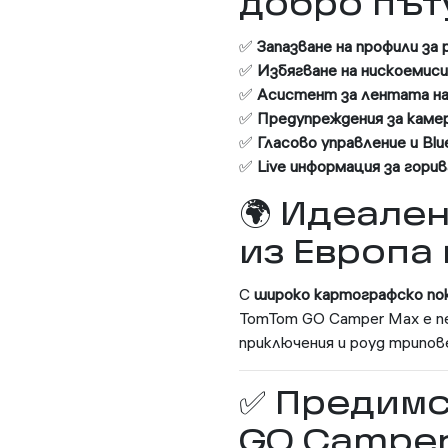
добро път
✅
Запазване на профили за
✅
Избягване на нискоемиси
✅
Асистент за лентата на 
✅
Предупреждения за каме
✅
Гласово управление и Bl
✅
Live информация за горив
🌍 Идеале
из Европа 
С
широко картографско пок
TomTom GO Camper Max е п
приключения и роуд трипов
✅ Предимс
GO Camper 