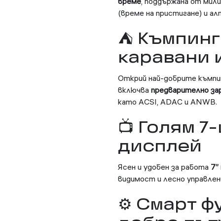
време
, поддържана от мил
(време на пристигане) и 
⛺ Къмпинг 
каравани 
Открий най-добрите къмпин
включва
предварително за
като ACSI, ADAC и ANWB.
📺 Голям 7
дисплей
Ясен и удобен за работа
7”
видимост и лесно управлен
⚙ Смарт ф