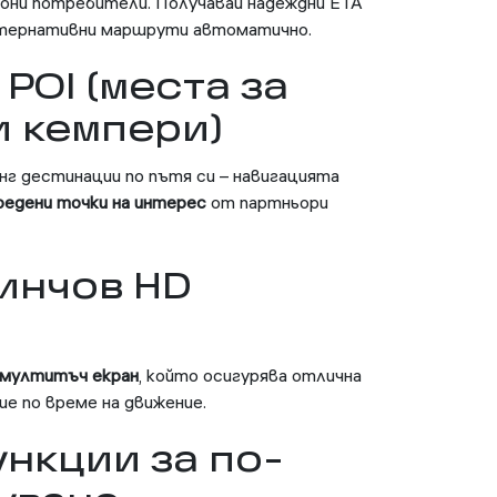
иони потребители. Получавай надеждни ETA
алтернативни маршрути автоматично.
POI (места за
и кемпери)
г дестинации по пътя си – навигацията
редени точки на интерес
от партньори
-инчов HD
 мултитъч екран
, който осигурява отлична
ие по време на движение.
ункции за по-