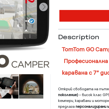
Description
TomTom GO Campe
Професионална 
каравана с 7” дис
Открий свободата на пътя
поколение)
– висок клас GP
кемпери, каравани и мотор
предлага
персонализирани 